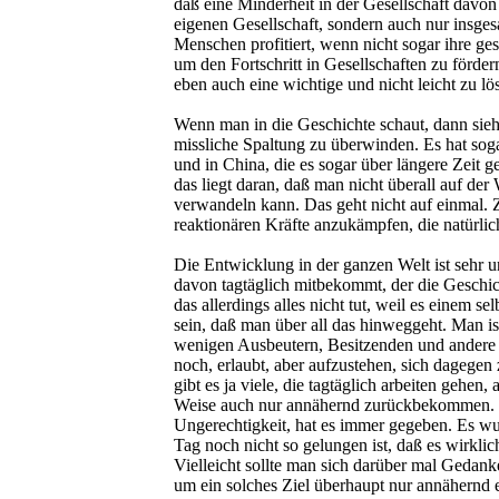
daß eine Minderheit in der Gesellschaft davon p
eigenen Gesellschaft, sondern auch nur insges
Menschen profitiert, wenn nicht sogar ihre ge
um den Fortschritt in Gesellschaften zu fördern
eben auch eine wichtige und nicht leicht zu l
Wenn man in die Geschichte schaut, dann sieh
missliche Spaltung zu überwinden. Es hat sog
und in China, die es sogar über längere Zeit g
das liegt daran, daß man nicht überall auf der 
verwandeln kann. Das geht nicht auf einmal.
reaktionären Kräfte anzukämpfen, die natürlich
Die Entwicklung in der ganzen Welt ist sehr u
davon tagtäglich mitbekommt, der die Geschic
das allerdings alles nicht tut, weil es einem se
sein, daß man über all das hinweggeht. Man is
wenigen Ausbeutern, Besitzenden und andere
noch, erlaubt, aber aufzustehen, sich dagege
gibt es ja viele, die tagtäglich arbeiten gehen, 
Weise auch nur annähernd zurückbekommen. D
Ungerechtigkeit, hat es immer gegeben. Es wur
Tag noch nicht so gelungen ist, daß es wirklic
Vielleicht sollte man sich darüber mal Gedan
um ein solches Ziel überhaupt nur annähernd