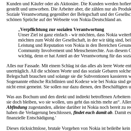
Kunden und Käufer oder als Aktionäre. Die Kunden werden hofiert
gestellt und umworben. Die Arbeiter aber, die zählen nur als Produk
Soziale Verantwortung gegenüber der Belegschaft und der Gesellsc
schönen Sprüche auf der Webseite von Nokia-Deutschland an.
„
Verpflichtung zur sozialen Verantwortung
Unser Ziel ist ganz einfach - wir möchten, dass Nokia weiterh
möchten zum Wohl der Gesellschaft, in der wir tätig sind, bei
Leistung und Reputation von Nokia in den Bereichen Gesundh
Community Involvement und Menschenrechte. Aus diesem Grun
wichtig, denn er hat Anteil an der Verantwortung für das s
Alles nur Fassade. Mit einem Schlag ist das alles als leere Worte en
unerträglich. All die schönen Worte und das soziale Gebaren solcher
Belegschaft brauchen und solange sie die Subventionen kassieren w
Sogenannte ethische Richtlinien und Kodexe wie bei Nokia sind groß
nicht ernst gemeint. Sie sollen nur dazu dienen, den Beschäftigten 
Was aus Bochum und den direkt und indirekt betroffenen Arbeitern u
sie doch bleiben, wo sie wollen, uns geht das nichts mehr an“. Al
Abfindung
zugestanden, alleine darüber ist Nokia noch bereit zu 
haben die Verlagerung beschlossen,
findet euch damit ab
. Damit es
finanzielle Entschädigung.'
Dieses rücksichtslose, brutale Vorgehen von Nokia ist beileibe kein 