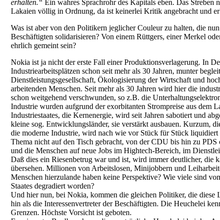
erhalten.“
Ein wahres Sprachrohr des Kapitals eben. Das Streben nac
Lakaien völlig in Ordnung, da ist keinerlei Kritik angebracht und er
Was ist aber von den Politikern jeglicher Couleur zu halten, die n
Beschäftigten solidarisieren? Von einem Rüttgers, einer Merkel ode
ehrlich gemeint sein?
Nokia ist ja nicht der erste Fall einer Produktionsverlagerung. In 
Industriearbeitsplätzen schon seit mehr als 30 Jahren, munter beglei
Dienstleistungsgesellschaft, Ökologisierung der Wirtschaft und ho
arbeitenden Menschen. Seit mehr als 30 Jahren wird hier die indust
schon weitgehend verschwunden, so z.B. die Unterhaltungselektroni
Industrie wurden aufgrund der exorbitanten Strompreise aus dem L
Industriestaates, die Kernenergie, wird seit Jahren sabotiert und ab
kleine sog. Entwicklungsländer, sie verstärkt ausbauen. Kurzum, di
die moderne Industrie, wird nach wie vor Stück für Stück liquidiert
Thema nicht auf den Tisch gebracht, von der CDU bis hin zu PDS
und die Menschen auf neue Jobs im Hightech-Bereich, im Dienstleis
Daß dies ein Riesenbetrug war und ist, wird immer deutlicher, die k
übersehen. Millionen von Arbeitslosen, Minijobbern und Leiharbeite
Menschen hierzulande haben keine Perspektive? Wie viele sind v
Staates degradiert worden?
Und hier nun, bei Nokia, kommen die gleichen Politiker, die diese Li
hin als die Interessenvertreter der Beschäftigten. Die Heuchelei ke
Grenzen. Höchste Vorsicht ist geboten.