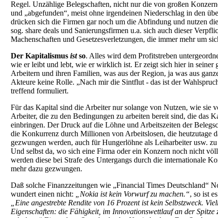
Regel. Unzählige Belegschaften, nicht nur die von großen Konzern
und „abgefunden“, meist ohne irgendeinen Niederschlag in den übe
drücken sich die Firmen gar noch um die Abfindung und nutzen die 
sog. share deals und Sanierungsfirmen u.a. sich auch dieser Verpfli
Machenschaften und Gesetzesverletzungen, die immer mehr um sich
Der Kapitalismus
ist
so
. Alles wird dem Profitstreben untergeordne
wie er leibt und lebt, wie er wirklich ist. Er zeigt sich hier in sein
Arbeitern und ihren Familien, was aus der Region, ja was aus ganze
Akteure keine Rolle. „Nach mir die Sintflut - das ist der Wahlspruc
treffend formuliert.
Für das Kapital sind die Arbeiter nur solange von Nutzen, wie sie v
Arbeiter, die zu den Bedingungen zu arbeiten bereit sind, die das K
einbringen. Der Druck auf die Löhne und Arbeitszeiten der Belegs
die Konkurrenz durch Millionen von Arbeitslosen, die heutzutage 
gezwungen werden, auch für Hungerlöhne als Leiharbeiter usw. zu a
Und selbst da, wo sich eine Firma oder ein Konzern noch nicht völl
werden diese bei Strafe des Untergangs durch die internationale K
mehr dazu gezwungen.
Daß solche Finanzzeitungen wie „Financial Times Deutschland“ No
wundert einen nicht:
„Nokia ist kein Vorwurf zu machen.“
, so ist 
„Eine angestrebte Rendite von 16 Prozent ist kein Selbstzweck. Vi
Eigenschaften: die Fähigkeit, im Innovationswettlauf an der Spitze z