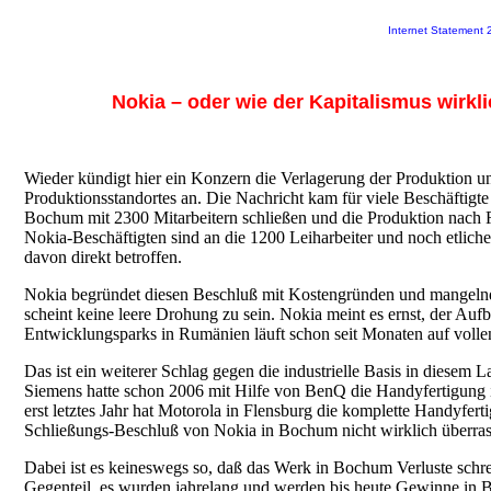
Internet Statement
Nokia – oder wie der Kapitalismus wirkli
Wieder kündigt hier ein Konzern die Verlagerung der Produktion 
Produktionsstandortes an. Die Nachricht kam für viele Beschäftigt
Bochum mit 2300 Mitarbeitern schließen und die Produktion nach 
Nokia-Beschäftigten sind an die 1200 Leiharbeiter und noch etliche
davon direkt betroffen.
Nokia begründet diesen Beschluß mit Kostengründen und mangelnde
scheint keine leere Drohung zu sein. Nokia meint es ernst, der Au
Entwicklungsparks in Rumänien läuft schon seit Monaten auf volle
Das ist ein weiterer Schlag gegen die industrielle Basis in diesem 
Siemens hatte schon 2006 mit Hilfe von BenQ die Handyfertigung 
erst letztes Jahr hat Motorola in Flensburg die komplette Handyfer
Schließungs-Beschluß von Nokia in Bochum nicht wirklich überra
Dabei ist es keineswegs so, daß das Werk in Bochum Verluste schre
Gegenteil, es wurden jahrelang und werden bis heute Gewinne in B