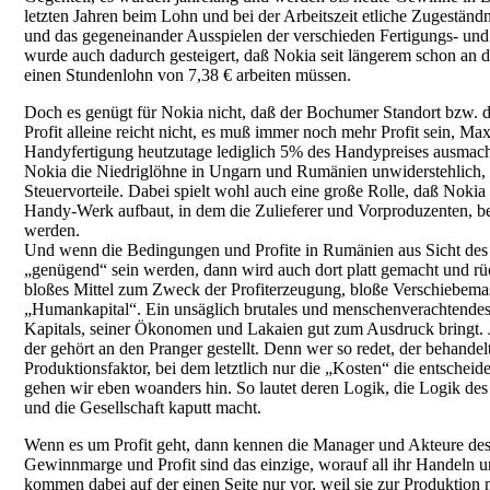
letzten Jahren beim Lohn und bei der Arbeitszeit etliche Zugestä
und das gegeneinander Ausspielen der verschieden Fertigungs- und 
wurde auch dadurch gesteigert, daß Nokia seit längerem schon an die
einen Stundenlohn von 7,38 € arbeiten müssen.
Doch es genügt für Nokia nicht, daß der Bochumer Standort bzw. di
Profit alleine reicht nicht, es muß immer noch mehr Profit sein, M
Handyfertigung heutzutage lediglich 5% des Handypreises ausmacht 
Nokia die Niedriglöhne in Ungarn und Rumänien unwiderstehlich
Steuervorteile. Dabei spielt wohl auch eine große Rolle, daß Nokia
Handy-Werk aufbaut, in dem die Zulieferer und Vorproduzenten, bei 
werden.
Und wenn die Bedingungen und Profite in Rumänien aus Sicht des
„genügend“ sein werden, dann wird auch dort platt gemacht und rück
bloßes Mittel zum Zweck der Profiterzeugung, bloße Verschiebe
„Humankapital“. Ein unsäglich brutales und menschenverachtendes
Kapitals, seiner Ökonomen und Lakaien gut zum Ausdruck bringt. J
der gehört an den Pranger gestellt. Denn wer so redet, der behande
Produktionsfaktor, bei dem letztlich nur die „Kosten“ die entschei
gehen wir eben woanders hin. So lautet deren Logik, die Logik des
und die Gesellschaft kaputt macht.
Wenn es um Profit geht, dann kennen die Manager und Akteure des Ka
Gewinnmarge und Profit sind das einzige, worauf all ihr Handeln 
kommen dabei auf der einen Seite nur vor, weil sie zur Produktion 