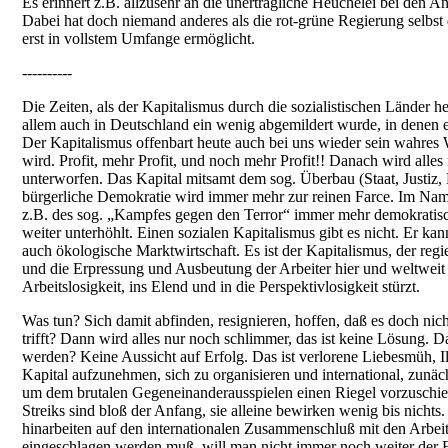
Es erinnert z.B. allzusehr an die unerträgliche Heuchelei bei den 
Dabei hat doch niemand anderes als die rot-grüne Regierung selb
erst in vollstem Umfange ermöglicht.
----------
Die Zeiten, als der Kapitalismus durch die sozialistischen Länder
allem auch in Deutschland ein wenig abgemildert wurde, in denen 
Der Kapitalismus offenbart heute auch bei uns wieder sein wahres
wird. Profit, mehr Profit, und noch mehr Profit!! Danach wird alles 
unterworfen. Das Kapital mitsamt dem sog. Überbau (Staat, Justiz, 
bürgerliche Demokratie wird immer mehr zur reinen Farce. Im N
z.B. des sog. „Kampfes gegen den Terror“ immer mehr demokratis
weiter unterhöhlt. Einen sozialen Kapitalismus gibt es nicht. Er kann
auch ökologische Marktwirtschaft. Es ist der Kapitalismus, der regi
und die Erpressung und Ausbeutung der Arbeiter hier und weltweit f
Arbeitslosigkeit, ins Elend und in die Perspektivlosigkeit stürzt.
Was tun? Sich damit abfinden, resignieren, hoffen, daß es doch nic
trifft? Dann wird alles nur noch schlimmer, das ist keine Lösung. Da
werden? Keine Aussicht auf Erfolg. Das ist verlorene Liebesmüh, Il
Kapital aufzunehmen, sich zu organisieren und international, zunäc
um dem brutalen Gegeneinanderausspielen einen Riegel vorzuschieb
Streiks sind bloß der Anfang, sie alleine bewirken wenig bis nichts
hinarbeiten auf den internationalen Zusammenschluß mit den Arbeit
eingeschlagen werden muß, will man nicht immer noch weiter der 