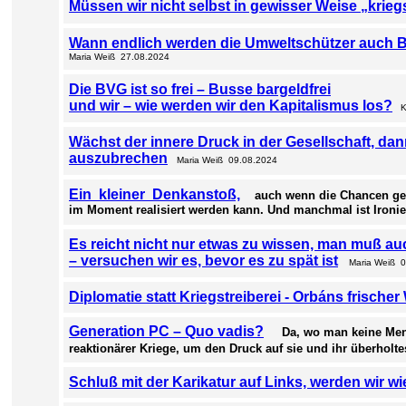
Müssen wir nicht selbst in gewisser Weise „krieg
Wann endlich werden die Umweltschützer auch Bes
Maria Weiß 27.08.2024
Die BVG ist so frei – Busse bargeldfrei
und wir – wie werden wir den Kapitalismus los?
Kl
Wächst der innere Druck in der Gesellschaft, da
auszubrechen
Maria Weiß 09.08.2024
Ein kleiner Denkanstoß,
auch wenn die Chancen ger
im Moment realisiert werden kann. Und manchmal ist Ironie
Es reicht nicht nur etwas zu wissen, man muß au
– versuchen wir es, bevor es zu spät ist
Maria Weiß 
Diplomatie statt Kriegstreiberei - Orbáns frischer
Generation PC – Quo vadis?
Da, wo man keine Men
reaktionärer Kriege, um den Druck auf sie und ihr überhol
Schluß mit der Karikatur auf Links, werden wir w