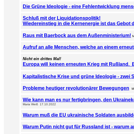
Die Grüne Ideologie - eine Fehlentwicklung men
Schluß mit der Liquidationspolitik!
Wiedereinstieg in die Kernenergie ist das Gebot 
Raus mit Baerbock aus dem Außenministerium!
M
Aufruf an alle Menschen, welche an einem erneu
Nicht ein drittes Mal!
Europa will
keinen erneuten Krieg mit Rußland. 
Kapitalistische Krise und grüne Ideologie - zwei S
Probleme heutiger revolutionärer Bewegungen
M
Wie kann man es nur fertigbringen, den Ukraineko
Maria Weiß 1
7
.10.2022
Warum muß die EU ukrainische Soldaten ausbil
Warum Putin nicht gut für Russland ist - warum 