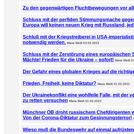
Zu den gegenwärtigen Fluchtbewegungen vor al
Schluss mit der perfiden Stimmungsmache gege
Europa will keinen neuen Krieg mit Russland, jed
Schluß mit der Kriegstreiberei in USA-imperialist
notwendig werden.
Maria Weiß 03.03.2022
Schluss mit der Zerstörung eines europäischen S
Mächte! Frieden für die Ukraine – sofort!
Maria Weiß 0
Der Gefahr eines globalen Krieges auf die richt
Frieden, Freiheit, keine Diktatur?
Maria Weiß 01.03.2022
Der Ukrainekonflikt eine wohlfeile Falle, mit der
zu retten versuchen
Maria Weiß 01.03.2022
Münchner OB droht russischem Chefdirigenten 
Von der Corona-Diktatur zum Gesinnungsterror!
Wieso muß die Bundeswehr auf einmal aufrüste