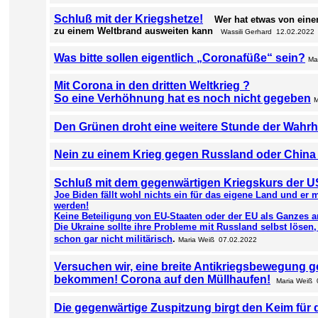
Schluß mit der Kriegshetze!
Wer hat etwas von eine
zu einem Weltbrand ausweiten kann
Wassili Gerhard 12.02.2022
Was bitte sollen eigentlich „Coronafüße“ sein?
Ma
Mit Corona in den dritten Weltkrieg ?
So eine Verhöhnung hat es noch nicht gegeben
M
Den Grünen droht eine weitere Stunde der Wahrh
Nein zu einem Krieg gegen Russland oder China
Schluß mit dem gegenwärtigen Kriegskurs der 
Joe Biden fällt wohl nichts ein für das eigene Land und e
werden!
Keine Beteiligung von EU-Staaten oder der EU als Ganzes a
Die Ukraine sollte ihre Probleme mit Russland selbst lösen,
schon gar nicht militärisch
.
Maria Weiß 07.02.2022
Versuchen wir, eine breite Antikriegsbewegung g
bekommen! Corona auf den Müllhaufen!
Maria Weiß 
Die gegenwärtige Zuspitzung birgt den Keim für 