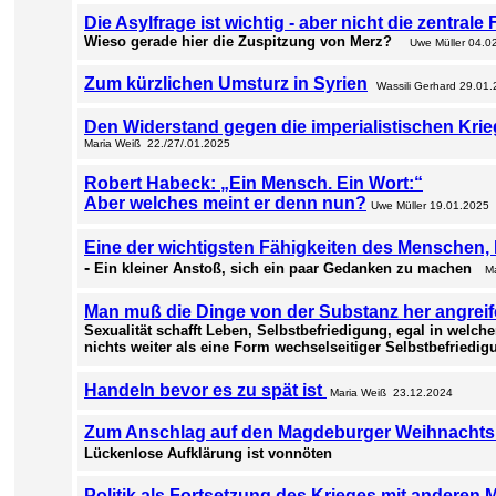
Die Asylfrage ist wichtig - aber nicht die zentrale
Wieso gerade hier die Zuspitzung von Merz?
Uwe Müller 04.0
Zum kürzlichen Umsturz in Syrien
Wassili Gerhard 29.01
Den Widerstand gegen die imperialistischen Kri
Maria Weiß 22./27/.01.2025
Robert Habeck: „Ein Mensch. Ein Wort:“
Aber welches meint er denn nun?
Uwe Müller 19.01.2025
Eine der wichtigsten Fähigkeiten des Menschen, 
-
Ein kleiner Anstoß, sich ein paar Gedanken zu machen
M
Man muß die Dinge von der Substanz her angreif
Sexualität schafft Leben, Selbstbefriedigung, egal in welch
nichts weiter als eine Form wechselseitiger Selbstbefriedig
Handeln bevor es zu spät ist
Maria Weiß 23.12.2024
Zum Anschlag auf den Magdeburger Weihnachts
Lückenlose Aufklärung
ist vonnöten
Politik als Fortsetzung des Krieges mit anderen M