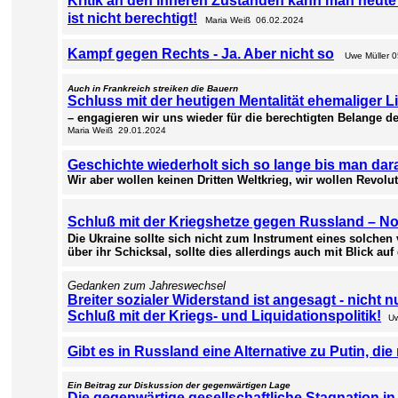
Kritik an den inneren Zuständen kann man heute 
ist nicht berechtigt!
Maria Weiß 06.02.2024
Kampf gegen Rechts - Ja. Aber nicht so
Uwe Müller 
Auch in Frankreich streiken die Bauern
Schluss mit der heutigen Mentalität ehemaliger 
– engagieren wir uns wieder für die berechtigten Belange 
Maria Weiß 29.01.2024
Geschichte wiederholt sich so lange bis man dara
Wir aber wollen keinen Dritten Weltkrieg, wir wollen Revolu
Schluß mit der Kriegshetze gegen Russland – No
Die Ukraine sollte sich nicht zum Instrument eines solchen
über ihr Schicksal, sollte dies allerdings auch mit Blick au
Gedanken zum Jahreswechsel
Breiter sozialer Widerstand ist angesagt - nicht n
Schluß mit der Kriegs- und Liquidationspolitik!
Uw
Gibt es in Russland eine Alternative zu Putin, di
Ein Beitrag zur Diskussion der gegenwärtigen Lage
Die gegenwärtige gesellschaftliche Stagnation in