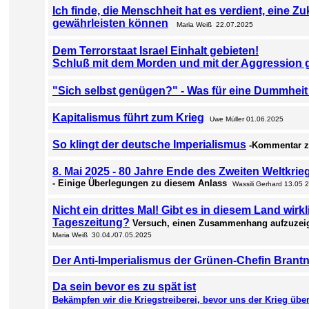
Ich finde, die Menschheit hat es verdient, eine Z
gewährleisten können
Maria Weiß 22.07.2025
Dem Terrorstaat Israel Einhalt gebieten!
Schluß mit dem Morden und mit der Aggression 
"Sich selbst genügen?" - Was für eine Dummhei
Kapitalismus führt zum Krieg
Uwe Müller 01.06.2025
So klingt der deutsche Imperialismus
-Kommentar z
8. Mai 2025 - 80 Jahre Ende des Zweiten Weltkrie
- Einige Überlegungen zu diesem Anlass
W
assili Gerhard 13.05 
Nicht ein drittes Mal! Gibt es in diesem Land wirk
Tageszeitung?
Versuch, einen Zusammenhang aufzuzeige
Maria Weiß 30.04./07.05.2025
Der Anti-Imperialismus der Grünen-Chefin Brant
Da sein bevor es zu spät ist
Bekämpfen wir die Kriegstreiberei, bevor uns der Krieg übe