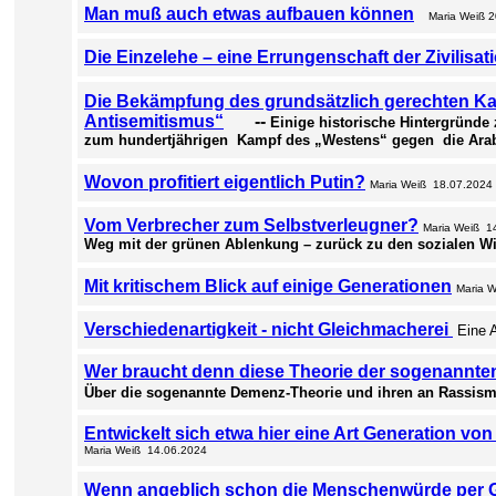
Man muß auch etwas aufbauen können
Maria Weiß 2
Die Einzelehe – eine Errungenschaft der Zivilisat
Die Bekämpfung des grundsätzlich gerechten K
Antisemitismus“
--
Einige historische Hintergründe
zum hundertjährigen Kampf des „Westens“ gegen die Ara
Wovon profitiert eigentlich Putin?
Maria Weiß 18.07.2024
Vom Verbrecher zum Selbstverleugner?
Maria Weiß 1
Weg mit der grünen Ablenkung – zurück zu den sozialen W
Mit kritischem Blick auf einige Generationen
Maria 
Verschiedenartigkeit - nicht Gleichmacherei
Eine 
Wer braucht denn diese Theorie der sogenannt
Über die sogenannte Demenz-Theorie und ihren an Rassi
Entwickelt sich etwa hier eine Art Generation v
Maria Weiß 14.06.2024
Wenn angeblich schon die Menschenwürde per Ge