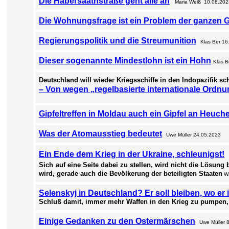
Die Habersaathstraße geht alle an
Maria Weiß 10.08.202
Die Wohnungsfrage ist ein Problem der ganzen G
Regierungspolitik und die Streumunition
Klas Ber 16
Dieser sogenannte Mindestlohn ist ein Hohn
Klas 
Deutschland will wieder Kriegsschiffe in den Indopazifik sc
– Von wegen „regelbasierte internationale Ordn
Gipfeltreffen in Moldau auch ein Gipfel an Heuche
Was der Atomausstieg bedeutet
Uwe Müller 24.05.2023
Ein Ende dem Krieg in der Ukraine, schleunigst!
Sich
auf eine Seite dabei zu stellen, wird nicht die Lösung
wird, gerade auch die Bevölkerung der beteiligten Staaten
Wa
Selenskyj in Deutschland? Er soll bleiben, wo er i
Schluß damit, immer mehr Waffen in den Krieg zu pumpen, 
Einige Gedanken zu den Ostermärschen
Uwe Müller 