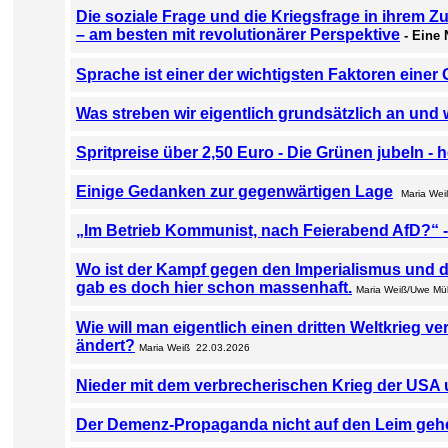
Die soziale Frage und die Kriegsfrage in ihre
– am besten mit revolutionärer Perspektive
- Ein
Sprache ist einer der wichtigsten Faktoren einer
Was streben wir eigentlich grundsätzlich an und 
Spritpreise über 2,50 Euro - Die Grünen jubeln - 
Einige Gedanken zur gegenwärtigen Lage
Maria We
„Im Betrieb Kommunist, nach Feierabend AfD?“ -
Wo ist der Kampf gegen den Imperialismus und d
gab es doch hier schon massenhaft.
Maria Weiß/Uwe Mül
Wie will man eigentlich einen dritten Weltkrieg ve
ändert?
Maria Weiß 22.03.2026
Nieder mit dem verbrecherischen Krieg der USA u
Der Demenz-Propaganda nicht auf den Leim geh