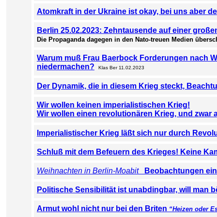
Atomkraft in der Ukraine ist okay, bei uns aber d
Berlin 25.02.2023: Zehntausende auf einer groß
Die
Propaganda dagegen in den Nato-treuen Medien übers
Warum muß Frau Baerbock Forderungen nach Waf
niedermachen?
Klas Ber 11.02.2023
Der Dynamik, die in diesem Krieg steckt, Beach
Wir wollen keinen imperialistischen Krieg!
Wir wollen einen revolutionären Krieg, und zwar 
Imperialistischer Krieg läßt sich nur durch Revol
Schluß mit dem Befeuern des Krieges! Keine Kam
Weihnachten in Berlin-Moabit
Beobachtungen ein
Politische Sensibilität ist unabdingbar, will m
Armut wohl nicht nur bei den Briten
“Heizen oder Es