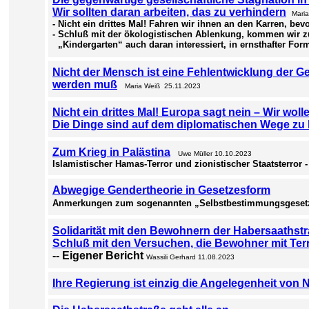
Wir sollten daran arbeiten, das zu verhindern
Mari
- Nicht ein drittes Mal! Fahren wir ihnen an den Karren, bevo
- Schluß mit der ökologistischen Ablenkung, kommen wir zur
„Kindergarten“ auch daran interessiert, in ernsthafter Fo
Nicht der Mensch ist eine Fehlentwicklung der G
werden muß
Maria Weiß 25.11.2023
Nicht ein drittes Mal! Europa sagt nein – Wir wol
Die Dinge sind auf dem diplomatischen Wege zu 
Zum Krieg in Palästina
Uwe Müller 10.10.2023
Islamistischer Hamas-Terror und zionistischer Staatsterror -
Abwegige Gendertheorie in Gesetzesform
Anmerkungen zum sogenannten „Selbstbestimmungsgese
Solidarität mit den Bewohnern der Habersaathstr
Schluß mit den Versuchen, die Bewohner mit Terr
-- Eigener Bericht
Wassili Gerhard 11.08.2023
Ihre Regierung ist einzig die Angelegenheit von N